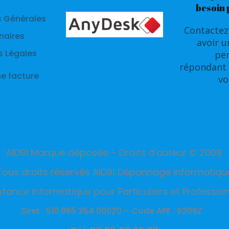
besoin 
s Générales
Contactez
naires
avoir 
s Légales
pe
répondant 
ne facture
vo
AID91 Marque déposée – Droits d’auteur © 2009.
Tous droits réservés AID91 Dépannage informatiqu
stance informatique pour Particuliers et Profession
Siret : 510 865 264 00020 –
Code APE : 6209Z