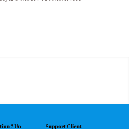
tion ? Un
Support Client