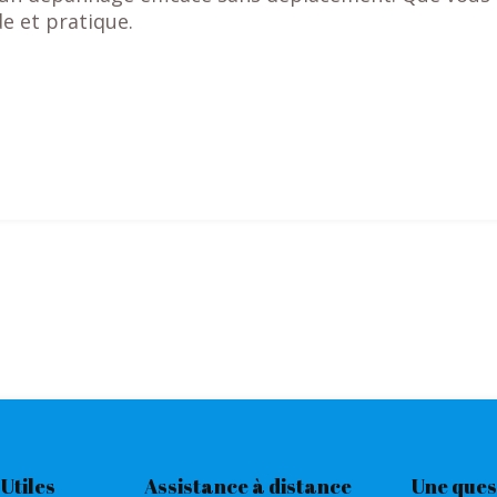
de et pratique.
 Utiles
Assistance à distance
Une ques