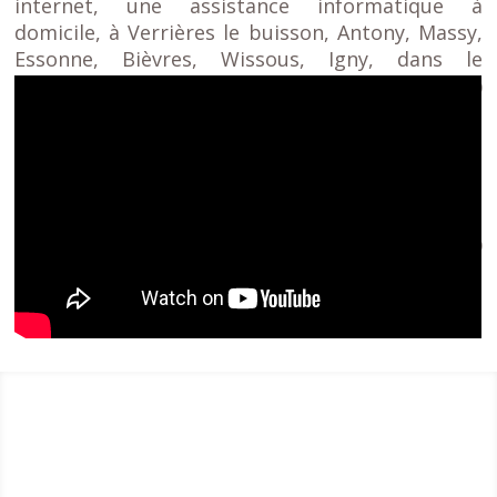
internet, une assistance informatique à
domicile, à Verrières le buisson, Antony, Massy,
Essonne, Bièvres, Wissous, Igny, dans le
département 91(Essonne), 92 (hauts de seine)
,94 (Val de marne), Arcueil, Athis Mons, L’Hay Les
Roses, Villejuif, Chevilly larue, Paray Vieille Poste,
Ris Orangis, La ville du bois, Saclay, La
Boursidière, Paris 75001 1er, 75002 2 ème, 75003
3 ème, 75004 4 ème, 75005 5 ème, 75006 6 ème,
75007 7 ème, 75008 8ème, 75009 9ème, 75010 10
ème, 75011 11 ème, 75012 12 ème, 75013 13
ème, 75014 14ème, 75015 15ème, 75016 16 ème,
75017 17ème.
Dépannage informatique 91 – 92 – 94 |
Dépannage informatique Essonne
|
Prestation
aérienne Drone
|
Dépannage informatique