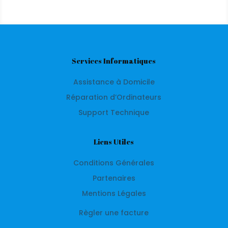
*Frais de déplacement gratuit sur les villes
voisines d’Igny et dans un périmètre de 10 km
du siège social (
Dépannage informatique
Verrières le Buisson
,
Palaiseau
,
Bièvres
,
Antony
,
Services Informatiques
Chatenay Malabry
,
Massy
,
dépannage
Assistance à Domicile
informatique Wissous
, Val de Marne, Hauts de
Seine, etc…)
Réparation d’Ordinateurs
Support Technique
Liens Utiles
Conditions Générales
Partenaires
Mentions Légales
Règler une facture