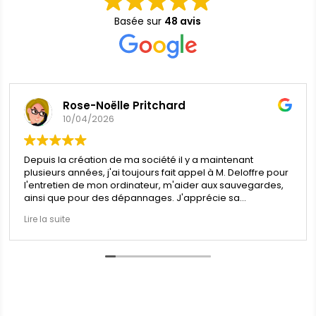
Basée sur
48 avis
Rose-Noëlle Pritchard
10/04/2026
Depuis la création de ma société il y a maintenant
plusieurs années, j'ai toujours fait appel à M. Deloffre pour
l'entretien de mon ordinateur, m'aider aux sauvegardes,
ainsi que pour des dépannages. J'apprécie sa
disponibilité, son professionalisme et son écoute quand
Lire la suite
on ne sait pas trop comment se dépatouiller d'un
problème parfois très simple mais complexe à gérer.
Je recommande vivement les services de cette société.