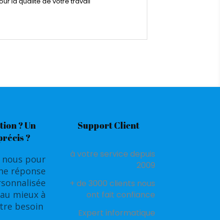
boîtes mail un p
ur la qualité de votre travail
tion ? Un
Support Client
précis ?
à votre service depuis
 nous pour
2009
une réponse
rsonnalisée
+ de 3000 clients nous
au mieux à
ont fait confiance
tre besoin
Expert informatique