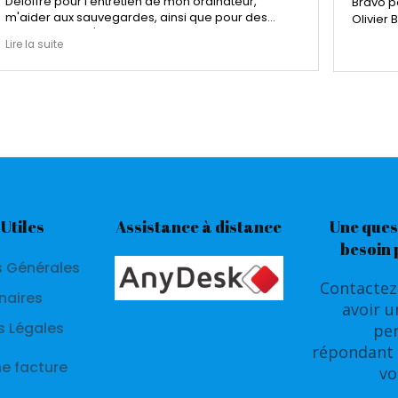
Deloffre pour l'entretien de mon ordinateur,
Bravo po
m'aider aux sauvegardes, ainsi que pour des
Olivier B
dépannages. J'apprécie sa disponibilité, son
Lire la suite
professionalisme et son écoute quand on ne sait
pas trop comment se dépatouiller d'un problème
parfois très simple mais complexe à gérer.
Je recommande vivement les services de cette
société.
 Utiles
Assistance à distance
Une ques
besoin 
s Générales
Contactez
naires
avoir 
s Légales
pe
répondant 
ne facture
vo