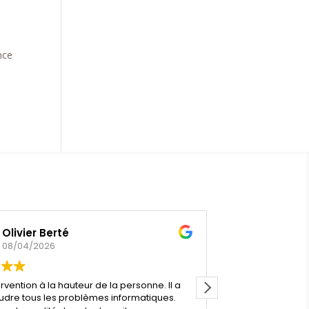
nce
Olivier Berté
Jf G
08/04/2026
08/01/2
rvention à la hauteur de la personne. Il a
Merci Monsieur De
udre tous les problèmes informatiques.
complète d'un p