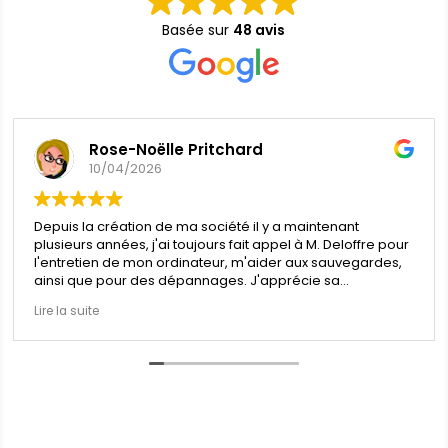
Basée sur
48 avis
Rose-Noëlle Pritchard
10/04/2026
Depuis la création de ma société il y a maintenant
plusieurs années, j'ai toujours fait appel à M. Deloffre pour
l'entretien de mon ordinateur, m'aider aux sauvegardes,
ainsi que pour des dépannages. J'apprécie sa
disponibilité, son professionalisme et son écoute quand
Lire la suite
on ne sait pas trop comment se dépatouiller d'un
problème parfois très simple mais complexe à gérer.
Je recommande vivement les services de cette société.