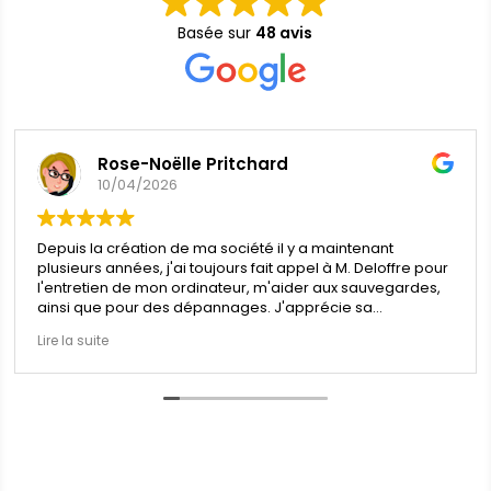
Basée sur
48 avis
Rose-Noëlle Pritchard
10/04/2026
Depuis la création de ma société il y a maintenant
plusieurs années, j'ai toujours fait appel à M. Deloffre pour
l'entretien de mon ordinateur, m'aider aux sauvegardes,
ainsi que pour des dépannages. J'apprécie sa
disponibilité, son professionalisme et son écoute quand
Lire la suite
on ne sait pas trop comment se dépatouiller d'un
problème parfois très simple mais complexe à gérer.
Je recommande vivement les services de cette société.