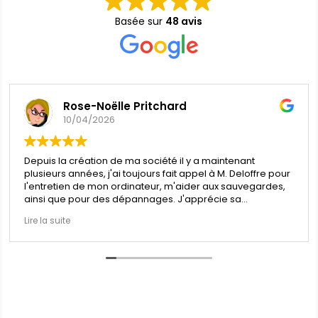
Basée sur
48 avis
Rose-Noëlle Pritchard
10/04/2026
Depuis la création de ma société il y a maintenant
plusieurs années, j'ai toujours fait appel à M. Deloffre pour
l'entretien de mon ordinateur, m'aider aux sauvegardes,
ainsi que pour des dépannages. J'apprécie sa
disponibilité, son professionalisme et son écoute quand
Lire la suite
on ne sait pas trop comment se dépatouiller d'un
problème parfois très simple mais complexe à gérer.
Je recommande vivement les services de cette société.